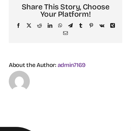
Share This Story, Choose
Your Platform!
Facebook
X
Reddit
LinkedIn
WhatsApp
Telegram
Tumblr
Pinterest
Vk
Xing
Email
About the Author:
admin7169