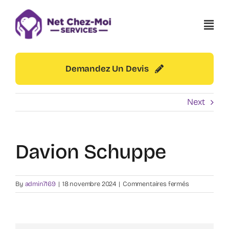
Skip
to
content
Demandez Un Devis
Next
Davion Schuppe
sur
By
admin7169
|
18 novembre 2024
|
Commentaires fermés
Davion
Schuppe