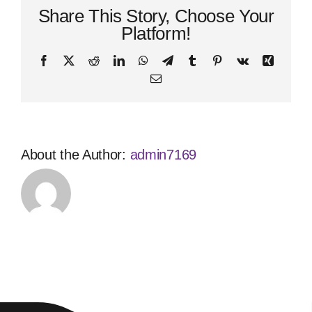
Share This Story, Choose Your
Platform!
Facebook
X
Reddit
LinkedIn
WhatsApp
Telegram
Tumblr
Pinterest
Vk
Xing
Email
About the Author:
admin7169