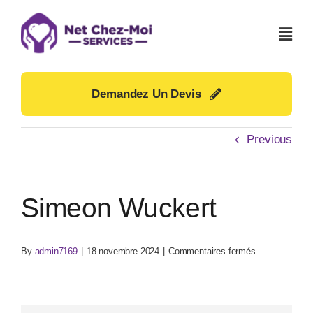
Skip
to
content
Demandez Un Devis
Previous
Simeon Wuckert
sur
By
admin7169
|
18 novembre 2024
|
Commentaires fermés
Simeon
Wuckert